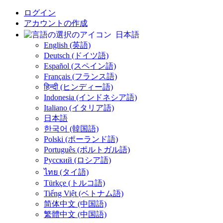
ログイン
アカウントの作成
日本語
English (英語)
Deutsch (ドイツ語)
Español (スペイン語)
Français (フランス語)
हिन्दी (ヒンディー語)
Indonesia (インドネシア語)
Italiano (イタリア語)
日本語
한국어 (韓国語)
Polski (ポーランド語)
Português (ポルトガル語)
Русский (ロシア語)
ไทย (タイ語)
Türkçe (トルコ語)
Tiếng Việt (ベトナム語)
简体中文 (中国語)
繁體中文 (中国語)