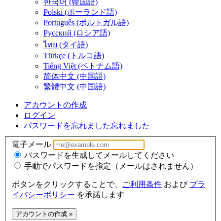
한국어 (韓国語)
Polski (ポーランド語)
Português (ポルトガル語)
Русский (ロシア語)
ไทย (タイ語)
Türkçe (トルコ語)
Tiếng Việt (ベトナム語)
简体中文 (中国語)
繁體中文 (中国語)
アカウントの作成
ログイン
パスワードを忘れました
忘れました
電子メール
パスワードを生成してメールしてください
手動でパスワードを指定（メールはされません）
ボタンをクリックすることで、
ご利用条件
および
プラ
イバシーポリシー
を承諾します
アカウントの作成 »