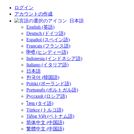
ログイン
アカウントの作成
日本語
English (英語)
Deutsch (ドイツ語)
Español (スペイン語)
Français (フランス語)
हिन्दी (ヒンディー語)
Indonesia (インドネシア語)
Italiano (イタリア語)
日本語
한국어 (韓国語)
Polski (ポーランド語)
Português (ポルトガル語)
Русский (ロシア語)
ไทย (タイ語)
Türkçe (トルコ語)
Tiếng Việt (ベトナム語)
简体中文 (中国語)
繁體中文 (中国語)