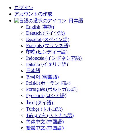
ログイン
アカウントの作成
日本語
English (英語)
Deutsch (ドイツ語)
Español (スペイン語)
Français (フランス語)
हिन्दी (ヒンディー語)
Indonesia (インドネシア語)
Italiano (イタリア語)
日本語
한국어 (韓国語)
Polski (ポーランド語)
Português (ポルトガル語)
Русский (ロシア語)
ไทย (タイ語)
Türkçe (トルコ語)
Tiếng Việt (ベトナム語)
简体中文 (中国語)
繁體中文 (中国語)