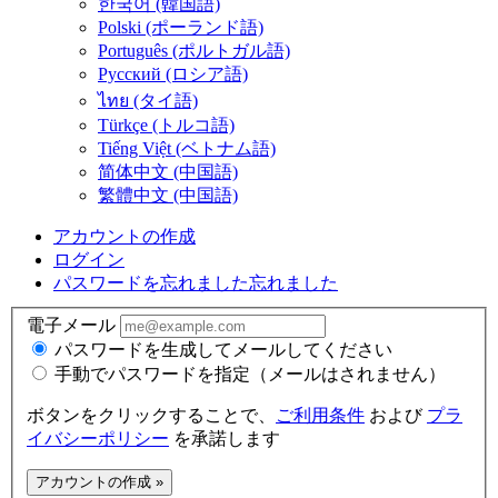
한국어 (韓国語)
Polski (ポーランド語)
Português (ポルトガル語)
Русский (ロシア語)
ไทย (タイ語)
Türkçe (トルコ語)
Tiếng Việt (ベトナム語)
简体中文 (中国語)
繁體中文 (中国語)
アカウントの作成
ログイン
パスワードを忘れました
忘れました
電子メール
パスワードを生成してメールしてください
手動でパスワードを指定（メールはされません）
ボタンをクリックすることで、
ご利用条件
および
プラ
イバシーポリシー
を承諾します
アカウントの作成 »