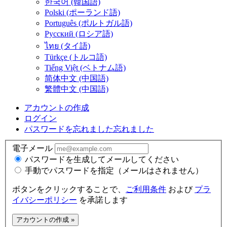
한국어 (韓国語)
Polski (ポーランド語)
Português (ポルトガル語)
Русский (ロシア語)
ไทย (タイ語)
Türkçe (トルコ語)
Tiếng Việt (ベトナム語)
简体中文 (中国語)
繁體中文 (中国語)
アカウントの作成
ログイン
パスワードを忘れました
忘れました
電子メール
パスワードを生成してメールしてください
手動でパスワードを指定（メールはされません）
ボタンをクリックすることで、
ご利用条件
および
プラ
イバシーポリシー
を承諾します
アカウントの作成 »