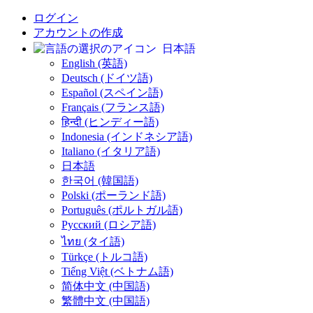
ログイン
アカウントの作成
日本語
English (英語)
Deutsch (ドイツ語)
Español (スペイン語)
Français (フランス語)
हिन्दी (ヒンディー語)
Indonesia (インドネシア語)
Italiano (イタリア語)
日本語
한국어 (韓国語)
Polski (ポーランド語)
Português (ポルトガル語)
Русский (ロシア語)
ไทย (タイ語)
Türkçe (トルコ語)
Tiếng Việt (ベトナム語)
简体中文 (中国語)
繁體中文 (中国語)