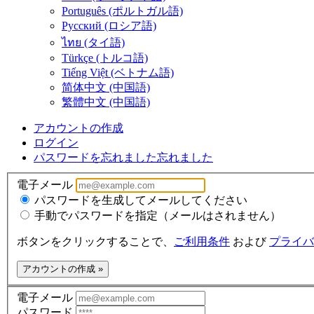
Português (ポルトガル語)
Русский (ロシア語)
ไทย (タイ語)
Türkçe (トルコ語)
Tiếng Việt (ベトナム語)
简体中文 (中国語)
繁體中文 (中国語)
アカウントの作成
ログイン
パスワードを忘れました
忘れました
電子メール
パスワードを生成してメールしてください
手動でパスワードを指定（メールはされません）
ボタンをクリックすることで、
ご利用条件
および
プライバ
アカウントの作成 »
電子メール
パスワード