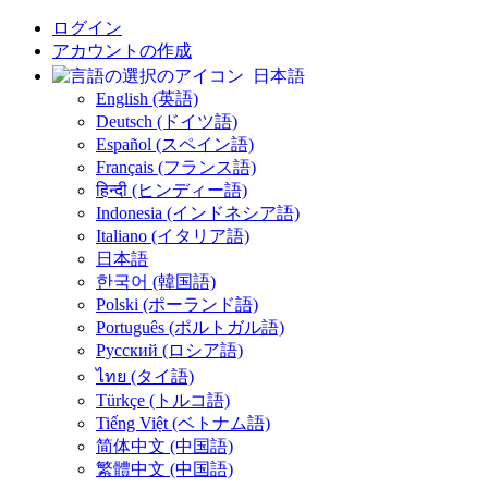
ログイン
アカウントの作成
日本語
English (英語)
Deutsch (ドイツ語)
Español (スペイン語)
Français (フランス語)
हिन्दी (ヒンディー語)
Indonesia (インドネシア語)
Italiano (イタリア語)
日本語
한국어 (韓国語)
Polski (ポーランド語)
Português (ポルトガル語)
Русский (ロシア語)
ไทย (タイ語)
Türkçe (トルコ語)
Tiếng Việt (ベトナム語)
简体中文 (中国語)
繁體中文 (中国語)