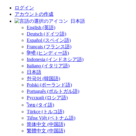
ログイン
アカウントの作成
日本語
English (英語)
Deutsch (ドイツ語)
Español (スペイン語)
Français (フランス語)
हिन्दी (ヒンディー語)
Indonesia (インドネシア語)
Italiano (イタリア語)
日本語
한국어 (韓国語)
Polski (ポーランド語)
Português (ポルトガル語)
Русский (ロシア語)
ไทย (タイ語)
Türkçe (トルコ語)
Tiếng Việt (ベトナム語)
简体中文 (中国語)
繁體中文 (中国語)