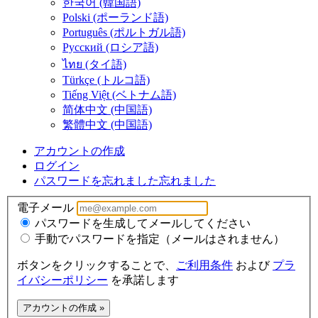
한국어 (韓国語)
Polski (ポーランド語)
Português (ポルトガル語)
Русский (ロシア語)
ไทย (タイ語)
Türkçe (トルコ語)
Tiếng Việt (ベトナム語)
简体中文 (中国語)
繁體中文 (中国語)
アカウントの作成
ログイン
パスワードを忘れました
忘れました
電子メール
パスワードを生成してメールしてください
手動でパスワードを指定（メールはされません）
ボタンをクリックすることで、
ご利用条件
および
プラ
イバシーポリシー
を承諾します
アカウントの作成 »